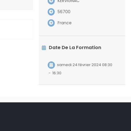
KERVIGNAC
56700
France
Date De La Formation
samedi 24 février 2024 08:30
-
16:30